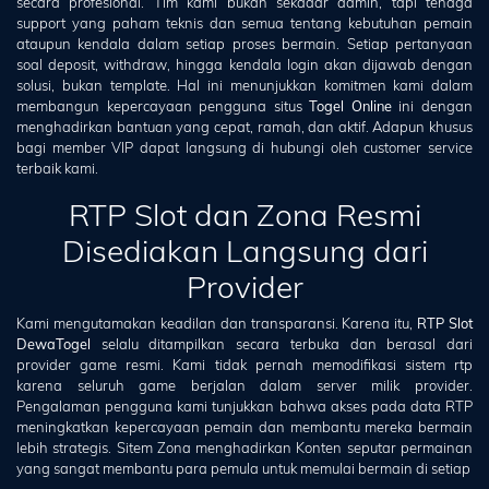
secara profesional. Tim kami bukan sekadar admin, tapi tenaga
support yang paham teknis dan semua tentang kebutuhan pemain
ataupun kendala dalam setiap proses bermain. Setiap pertanyaan
soal deposit, withdraw, hingga kendala login akan dijawab dengan
solusi, bukan template. Hal ini menunjukkan komitmen kami dalam
membangun kepercayaan pengguna situs
Togel Online
ini dengan
menghadirkan bantuan yang cepat, ramah, dan aktif. Adapun khusus
bagi member VIP dapat langsung di hubungi oleh customer service
terbaik kami.
RTP Slot dan Zona Resmi
Disediakan Langsung dari
Provider
Kami mengutamakan keadilan dan transparansi. Karena itu,
RTP Slot
DewaTogel
selalu ditampilkan secara terbuka dan berasal dari
provider game resmi. Kami tidak pernah memodifikasi sistem rtp
karena seluruh game berjalan dalam server milik provider.
Pengalaman pengguna kami tunjukkan bahwa akses pada data RTP
meningkatkan kepercayaan pemain dan membantu mereka bermain
lebih strategis. Sitem Zona menghadirkan Konten seputar permainan
yang sangat membantu para pemula untuk memulai bermain di setiap