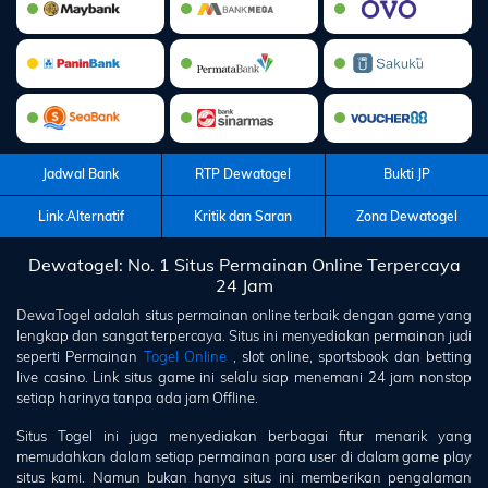
Jadwal Bank
RTP Dewatogel
Bukti JP
Link Alternatif
Kritik dan Saran
Zona Dewatogel
Dewatogel: No. 1 Situs Permainan Online Terpercaya
24 Jam
DewaTogel
adalah situs permainan online terbaik dengan game yang
lengkap dan sangat terpercaya. Situs ini menyediakan permainan judi
seperti Permainan
Togel Online
, slot online, sportsbook dan betting
live casino. Link situs game ini selalu siap menemani 24 jam nonstop
setiap harinya tanpa ada jam Offline.
Situs Togel ini juga menyediakan berbagai fitur menarik yang
memudahkan dalam setiap permainan para user di dalam game play
situs kami. Namun bukan hanya situs ini memberikan pengalaman